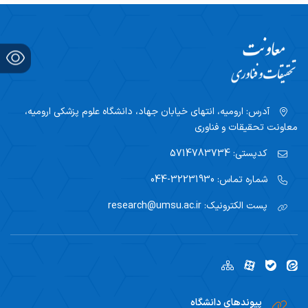
آدرس:
ارومیه، انتهای خیابان جهاد، دانشگاه علوم پزشکی ارومیه،
معاونت تحقیقات و فناوری
کدپستی:
5714783734
شماره تماس:
32231930-044
پست الکترونیک:
research@umsu.ac.ir
پیوندهای دانشگاه