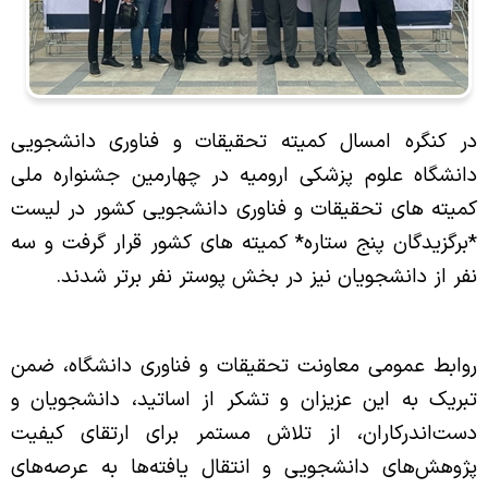
جدول محاسبه امتیازات
فرم درخواست پایه تشویقی
کتابخانه دیجیتال دانشگاه
کمیته تحقیقات و فناوری دانشجویی
در کنگره امسال کمیته تحقیقات و فناوری دانشجویی
اداره علم‌سنجی دانشگاه
معرفی سرپرست
دانشگاه علوم پزشکی ارومیه در چهارمین جشنواره ملی
وب سایت کمیته
کمیته های تحقیقات و فناوری دانشجویی کشور در لیست
اداره کتب و انتشارات دانشگاه
شورای پژوهشی
*برگزیدگان پنج ستاره* کمیته های کشور قرار گرفت و سه
نفر از دانشجویان نیز در بخش پوستر نفر برتر شدند
.
ترجمان دانش دانشگاه
اعضای شورای پژوهشی
مدیریت توسعه فناوری سلامت
روابط عمومی معاونت تحقیقات و فناوری دانشگاه، ضمن
تبریک به این عزیزان و تشکر از اساتید، دانشجویان و
معرفی مدیر
دست‌اندرکاران، از تلاش مستمر برای ارتقای کیفیت
پژوهش‌های دانشجویی و انتقال یافته‌ها به عرصه‌های