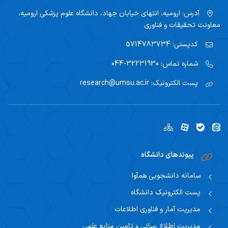
آدرس:
ارومیه، انتهای خیابان جهاد، دانشگاه علوم پزشکی ارومیه،
معاونت تحقیقات و فناوری
کدپستی:
5714783734
شماره تماس:
32231930-044
پست الکترونیک:
research@umsu.ac.ir
پیوندهای دانشگاه
سامانه دانشجویی همآوا
پست الکترونیک دانشگاه
مدیریت آمار و فناوری اطلاعات
مدیریت اطلاع رسانی و تامین منابع علمی