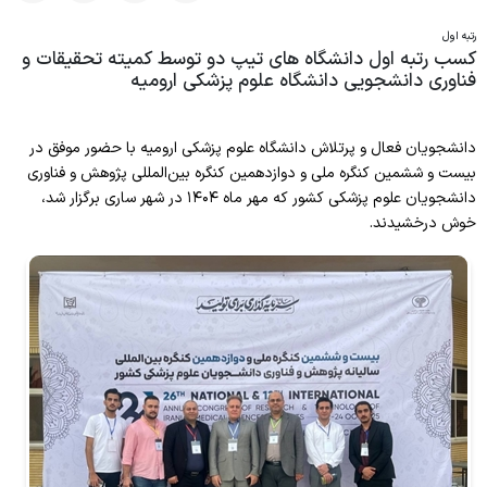
معرفی معاون
آدرس معاونت
فرآیند بررسی طرح در کارگروه
رتبه اول
کسب رتبه اول دانشگاه های تیپ دو توسط کمیته تحقیقات و
اولویت‌های تحقیقاتی سایر دانشگاه‌ها
شرح وظایف معاون
فرآیند رسیدگی به شکایات
فناوری دانشجویی دانشگاه علوم پزشکی ارومیه
مسئول دفتر معاونت
کدهای مصوب اخلاق
سیاست های حمایتی پژوهشی
دانشجویان فعال و پرتلاش دانشگاه علوم پزشکی ارومیه با حضور موفق در
بیست و ششمین کنگره ملی و دوازدهمین کنگره بین‌المللی پژوهش و فناوری
دانشجویان علوم پزشکی کشور که مهر ماه ۱۴۰۴ در شهر ساری برگزار شد،
دوره دکتری تخصصی پژوهشی
کمیته منتخب معاونت
خوش درخشیدند.
فرآیند ارتقا در کمیته منتخب
دبیرخانه ثبت بيماريها و پيامدهاي سلامت
چک لیست ارتقاء اعضای هیات علمی
دانشگاه
آیین نامه های ارتقاء اعضای هیات علمی
مدیریت اطلاع‌رسانی و تامین منابع علمی
فرم های تاییدیه مقالات جهت ارتقاء مرتبه
معرفی مدیر
کمیته ترفیع پایه
فرم های ترفیع پایه
وب سایت مدیریت