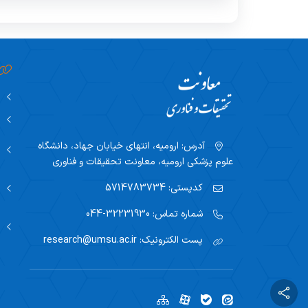
آدرس:
ارومیه، انتهای خیابان جهاد، دانشگاه
علوم پزشکی ارومیه، معاونت تحقیقات و فناوری
کدپستی:
5714783734
شماره تماس:
32231930-044
پست الکترونیک:
research@umsu.ac.ir